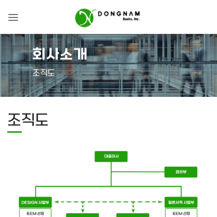
Skip
to
content
회사소개
조직도
조직도